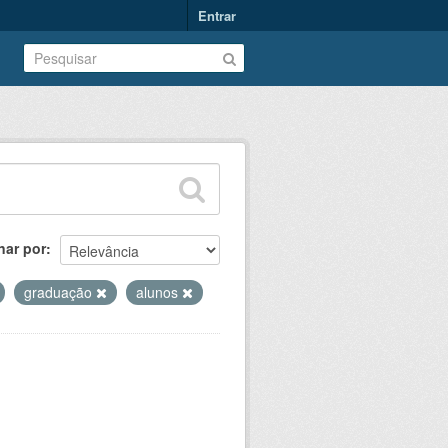
Entrar
nar por
graduação
alunos