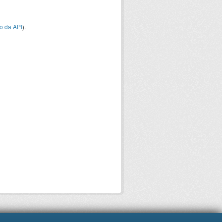
o da API
).