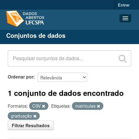
Entrar
Conjuntos de dados
Conjuntos de dados
Organizações
Grupos
Sobre
Ordenar por
1 conjunto de dados encontrado
Formatos:
CSV
Etiquetas:
matrículas
graduação
Filtrar Resultados