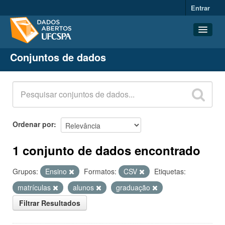
Entrar
Conjuntos de dados
Conjuntos de dados
Organizações
Grupos
Sobre
Ordenar por
1 conjunto de dados encontrado
Grupos:
Ensino
Formatos:
CSV
Etiquetas:
matrículas
alunos
graduação
Filtrar Resultados