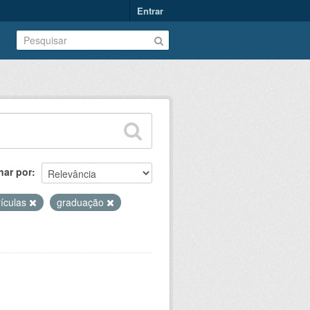
Entrar
nar por
ículas
graduação