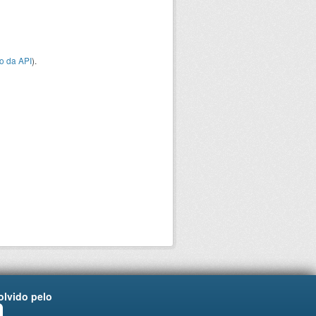
o da API
).
lvido pelo