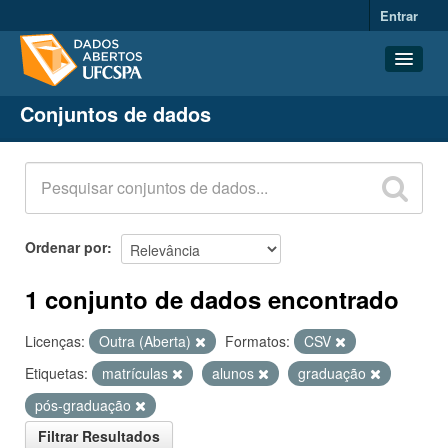
Entrar
Conjuntos de dados
Conjuntos de dados
Organizações
Grupos
Sobre
Ordenar por
1 conjunto de dados encontrado
Licenças:
Outra (Aberta)
Formatos:
CSV
Etiquetas:
matrículas
alunos
graduação
pós-graduação
Filtrar Resultados