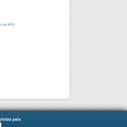
o da API
).
lvido pelo