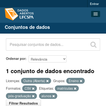
Entrar
Conjuntos de dados
Conjuntos de dados
Organizações
Grupos
Sobre
Ordenar por
1 conjunto de dados encontrado
Licenças:
Outra (Aberta)
Grupos:
Ensino
Formatos:
CSV
Etiquetas:
matrículas
pós-graduação
alunos
Filtrar Resultados