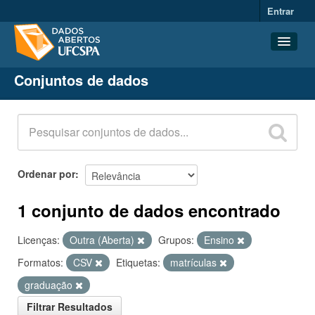
Entrar
Conjuntos de dados
Conjuntos de dados
Organizações
Grupos
Sobre
Ordenar por
1 conjunto de dados encontrado
Licenças:
Outra (Aberta)
Grupos:
Ensino
Formatos:
CSV
Etiquetas:
matrículas
graduação
Filtrar Resultados