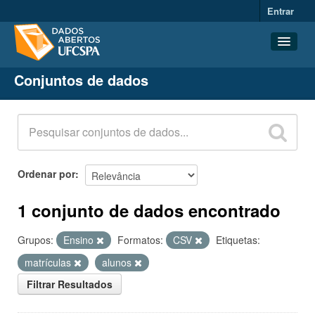
Entrar
Conjuntos de dados
Conjuntos de dados
Organizações
Grupos
Sobre
Ordenar por
1 conjunto de dados encontrado
Grupos:
Ensino
Formatos:
CSV
Etiquetas:
matrículas
alunos
Filtrar Resultados