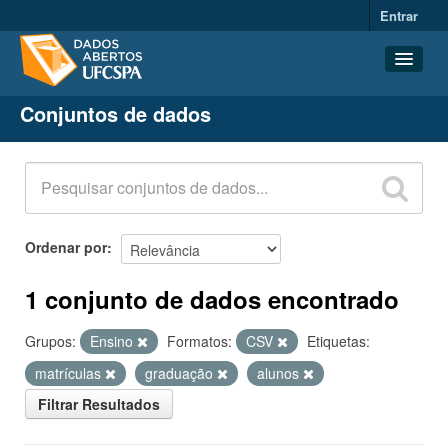
Entrar
Conjuntos de dados
Conjuntos de dados
Organizações
Grupos
Sobre
Ordenar por
1 conjunto de dados encontrado
Grupos:
Ensino
Formatos:
CSV
Etiquetas:
matrículas
graduação
alunos
Filtrar Resultados