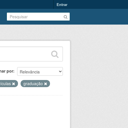
Entrar
nar por
ículas
graduação