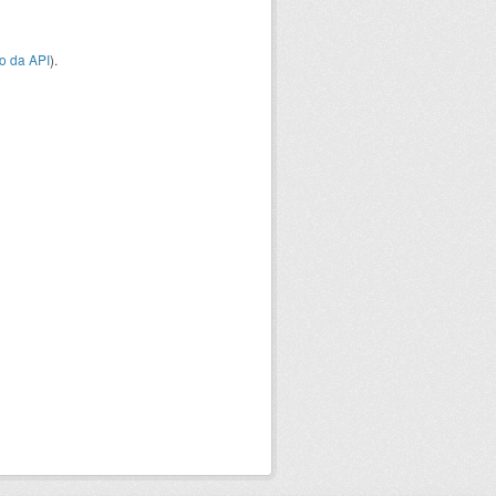
o da API
).