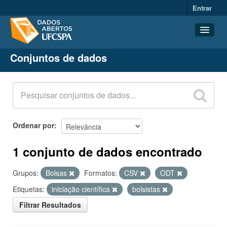
Entrar
Conjuntos de dados
Conjuntos de dados
Organizações
Grupos
Sobre
Ordenar por
1 conjunto de dados encontrado
Grupos:
Bolsas
Formatos:
CSV
ODT
Etiquetas:
iniciação científica
bolsistas
Filtrar Resultados