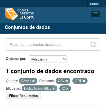
Entrar
Conjuntos de dados
Conjuntos de dados
Organizações
Grupos
Sobre
Ordenar por
1 conjunto de dados encontrado
Grupos:
Bolsas
Formatos:
CSV
ODT
Etiquetas:
iniciação científica
IC
Filtrar Resultados