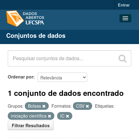
Entrar
Conjuntos de dados
Conjuntos de dados
Organizações
Grupos
Sobre
Ordenar por
1 conjunto de dados encontrado
Grupos:
Bolsas
Formatos:
CSV
Etiquetas:
iniciação científica
IC
Filtrar Resultados