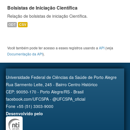
Bolsistas de Iniciação Científica
Relação de bolsistas de iniciação Científica.
ODT
CSV
Você também pode ter acesso a esses registros usando a
API
(veja
Documentação da API
).
Universidade Federal de Ciências da Saúde de Porto Alegre
Rua Sarmento Leite, 245 - Bairro Centro Histórico
CEP: 90050-170 - Porto Alegre/RS - Brasil
facebook.com/UFCSPA - @UFCSPA_oficial
Fone +55 (51) 3303-9000
Desenvolvido pelo