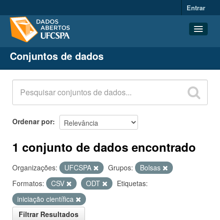
Entrar
Conjuntos de dados
Conjuntos de dados
Organizações
Grupos
Sobre
Ordenar por
1 conjunto de dados encontrado
Organizações:
UFCSPA
Grupos:
Bolsas
Formatos:
CSV
ODT
Etiquetas:
iniciação científica
Filtrar Resultados