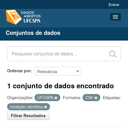
Entrar
Conjuntos de dados
Conjuntos de dados
Organizações
Grupos
Sobre
Ordenar por
1 conjunto de dados encontrado
Organizações:
UFCSPA
Formatos:
CSV
Etiquetas:
iniciação científica
Filtrar Resultados