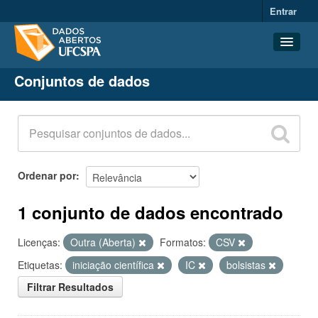
Entrar
Conjuntos de dados
Conjuntos de dados
Organizações
Grupos
Sobre
Ordenar por
1 conjunto de dados encontrado
Licenças:
Outra (Aberta)
Formatos:
CSV
Etiquetas:
iniciação científica
IC
bolsistas
Filtrar Resultados