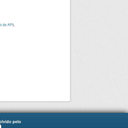
o da API
).
lvido pelo