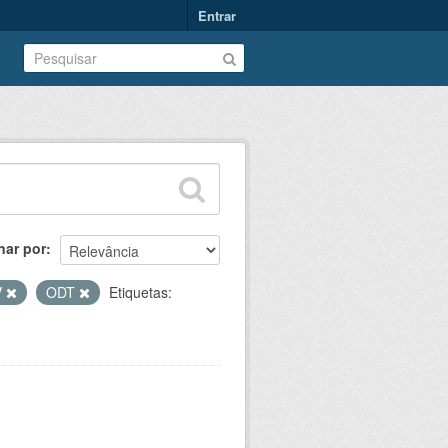
Entrar
nar por
V
ODT
Etiquetas: