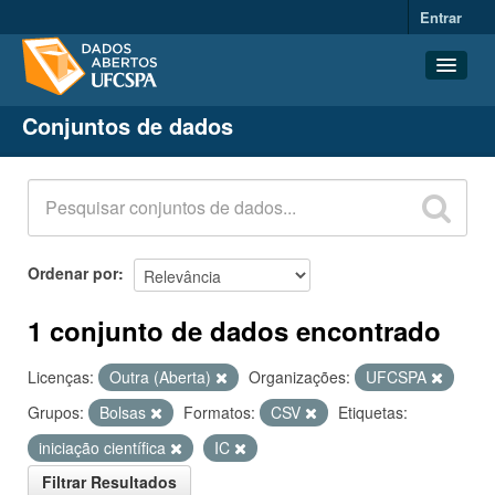
Entrar
Conjuntos de dados
Conjuntos de dados
Organizações
Grupos
Sobre
Ordenar por
1 conjunto de dados encontrado
Licenças:
Outra (Aberta)
Organizações:
UFCSPA
Grupos:
Bolsas
Formatos:
CSV
Etiquetas:
iniciação científica
IC
Filtrar Resultados