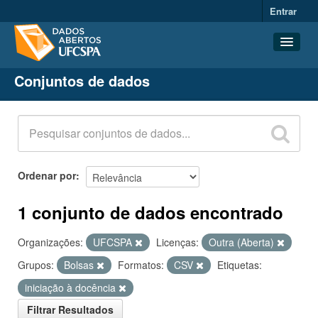
Entrar
Conjuntos de dados
Conjuntos de dados
Organizações
Grupos
Sobre
Ordenar por
1 conjunto de dados encontrado
Organizações:
UFCSPA
Licenças:
Outra (Aberta)
Grupos:
Bolsas
Formatos:
CSV
Etiquetas:
iniciação à docência
Filtrar Resultados