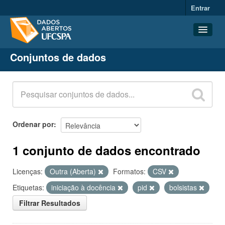
Entrar
Conjuntos de dados
Conjuntos de dados
Organizações
Grupos
Sobre
Ordenar por
1 conjunto de dados encontrado
Licenças:
Outra (Aberta)
Formatos:
CSV
Etiquetas:
iniciação à docência
pid
bolsistas
Filtrar Resultados