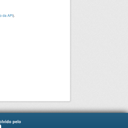
o da API
).
lvido pelo