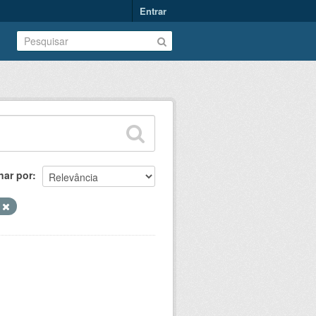
Entrar
nar por
s