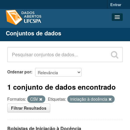
Entrar
Conjuntos de dados
Conjuntos de dados
Organizações
Grupos
Sobre
Ordenar por
1 conjunto de dados encontrado
Formatos:
CSV
Etiquetas:
iniciação à docência
Filtrar Resultados
Bolsistas de Iniciação à Docência