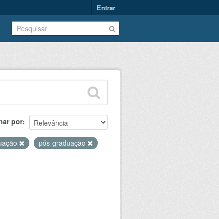
Entrar
nar por
uação
pós-graduação