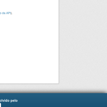
o da API
).
lvido pelo