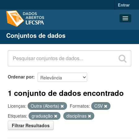
Entrar
Conjuntos de dados
Conjuntos de dados
Organizações
Grupos
Sobre
Ordenar por
1 conjunto de dados encontrado
Licenças:
Outra (Aberta)
Formatos:
CSV
Etiquetas:
graduação
disciplinas
Filtrar Resultados