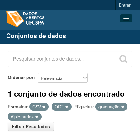
Entrar
Conjuntos de dados
Conjuntos de dados
Organizações
Grupos
Sobre
Ordenar por
1 conjunto de dados encontrado
Formatos:
CSV
ODT
Etiquetas:
graduação
diplomados
Filtrar Resultados