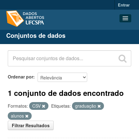
Entrar
Conjuntos de dados
Conjuntos de dados
Organizações
Grupos
Sobre
Ordenar por
1 conjunto de dados encontrado
Formatos:
CSV
Etiquetas:
graduação
alunos
Filtrar Resultados