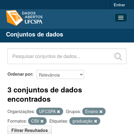
Entrar
Conjuntos de dados
Conjuntos de dados
Organizações
Grupos
Sobre
Ordenar por
3 conjuntos de dados
encontrados
Organizações:
UFCSPA
Grupos:
Ensino
Formatos:
CSV
Etiquetas:
graduação
Filtrar Resultados