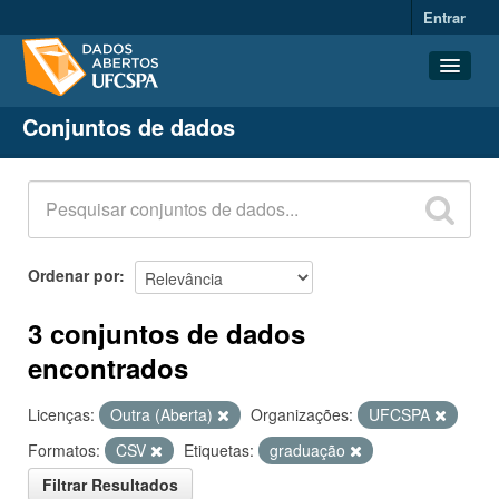
Entrar
Conjuntos de dados
Conjuntos de dados
Organizações
Grupos
Sobre
Ordenar por
3 conjuntos de dados
encontrados
Licenças:
Outra (Aberta)
Organizações:
UFCSPA
Formatos:
CSV
Etiquetas:
graduação
Filtrar Resultados