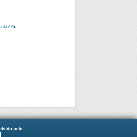
o da API
).
lvido pelo