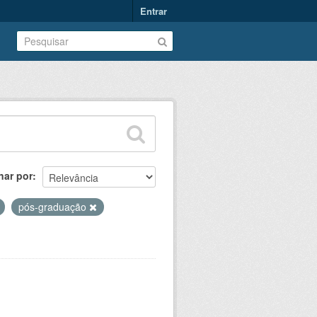
Entrar
nar por
pós-graduação