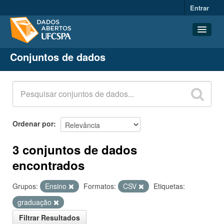
Entrar
Conjuntos de dados
Conjuntos de dados
Organizações
Grupos
Sobre
Ordenar por
3 conjuntos de dados
encontrados
Grupos:
Ensino
Formatos:
CSV
Etiquetas:
graduação
Filtrar Resultados