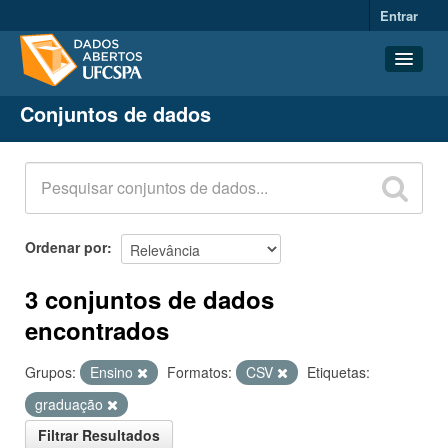
Entrar
Conjuntos de dados
Conjuntos de dados
Organizações
Grupos
Sobre
Ordenar por
3 conjuntos de dados
encontrados
Grupos:
Ensino
Formatos:
CSV
Etiquetas:
graduação
Filtrar Resultados