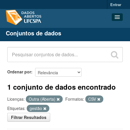
Entrar
Conjuntos de dados
Conjuntos de dados
Organizações
Grupos
Sobre
Ordenar por
1 conjunto de dados encontrado
Licenças:
Outra (Aberta)
Formatos:
CSV
Etiquetas:
gestão
Filtrar Resultados