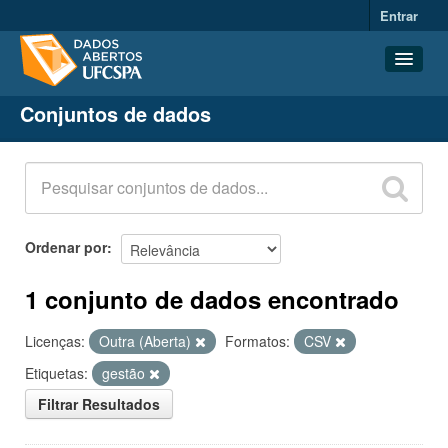
Entrar
Conjuntos de dados
Conjuntos de dados
Organizações
Grupos
Sobre
Ordenar por
1 conjunto de dados encontrado
Licenças:
Outra (Aberta)
Formatos:
CSV
Etiquetas:
gestão
Filtrar Resultados