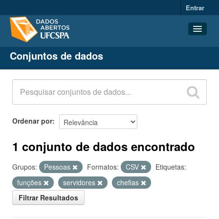
Entrar
Conjuntos de dados
Conjuntos de dados
Organizações
Grupos
Sobre
Ordenar por
1 conjunto de dados encontrado
Grupos:
Pessoas
Formatos:
CSV
Etiquetas:
funções
servidores
chefias
Filtrar Resultados