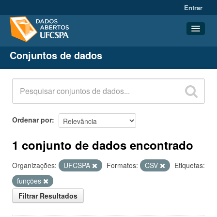
Entrar
Conjuntos de dados
Conjuntos de dados
Organizações
Grupos
Sobre
Ordenar por
1 conjunto de dados encontrado
Organizações:
UFCSPA
Formatos:
CSV
Etiquetas:
funções
Filtrar Resultados