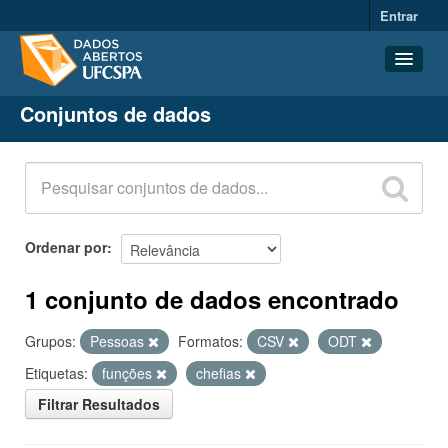
Entrar
Conjuntos de dados
Conjuntos de dados
Organizações
Grupos
Sobre
Ordenar por
1 conjunto de dados encontrado
Grupos:
Pessoas
Formatos:
CSV
ODT
Etiquetas:
funções
chefias
Filtrar Resultados