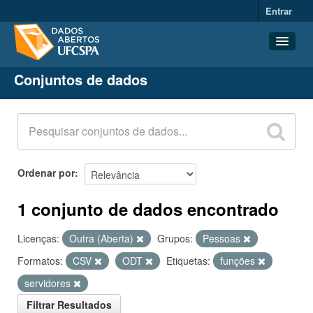
Entrar
Conjuntos de dados
Conjuntos de dados
Organizações
Grupos
Sobre
Ordenar por
1 conjunto de dados encontrado
Licenças:
Outra (Aberta)
Grupos:
Pessoas
Formatos:
CSV
ODT
Etiquetas:
funções
servidores
Filtrar Resultados