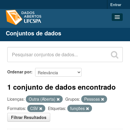
Entrar
Conjuntos de dados
Conjuntos de dados
Organizações
Grupos
Sobre
Ordenar por
1 conjunto de dados encontrado
Licenças:
Outra (Aberta)
Grupos:
Pessoas
Formatos:
CSV
Etiquetas:
funções
Filtrar Resultados