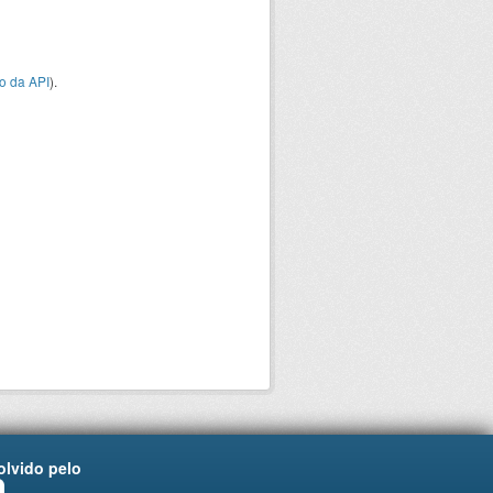
o da API
).
lvido pelo