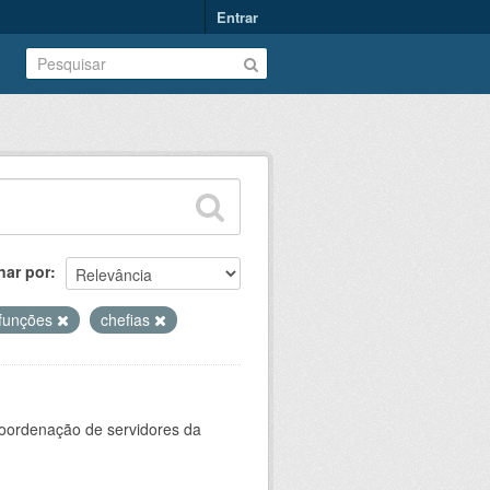
Entrar
nar por
funções
chefias
oordenação de servidores da