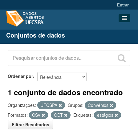
Entrar
Conjuntos de dados
Conjuntos de dados
Organizações
Grupos
Sobre
Ordenar por
1 conjunto de dados encontrado
Organizações:
UFCSPA
Grupos:
Convênios
Formatos:
CSV
ODT
Etiquetas:
estágios
Filtrar Resultados