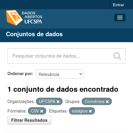
Entrar
Conjuntos de dados
Conjuntos de dados
Organizações
Grupos
Sobre
Ordenar por
1 conjunto de dados encontrado
Organizações:
UFCSPA
Grupos:
Convênios
Formatos:
CSV
Etiquetas:
estágios
Filtrar Resultados