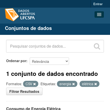
Entrar
Conjuntos de dados
Conjuntos de dados
Organizações
Grupos
Sobre
Ordenar por
1 conjunto de dados encontrado
Formatos:
CSV
Etiquetas:
energia
elétrica
Filtrar Resultados
Consumo de Energia Elétrica