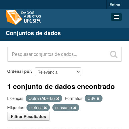
Entrar
Conjuntos de dados
Conjuntos de dados
Organizações
Grupos
Sobre
Ordenar por
1 conjunto de dados encontrado
Licenças:
Outra (Aberta)
Formatos:
CSV
Etiquetas:
elétrica
consumo
Filtrar Resultados