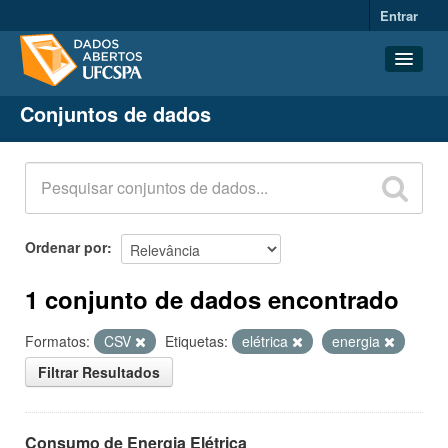
Entrar
Conjuntos de dados
Conjuntos de dados
Organizações
Grupos
Sobre
Ordenar por
1 conjunto de dados encontrado
Formatos:
CSV
Etiquetas:
elétrica
energia
Filtrar Resultados
Consumo de Energia Elétrica