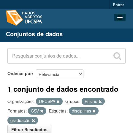
Entrar
Conjuntos de dados
Conjuntos de dados
Organizações
Grupos
Sobre
Ordenar por
1 conjunto de dados encontrado
Organizações:
UFCSPA
Grupos:
Ensino
Formatos:
CSV
Etiquetas:
disciplinas
graduação
Filtrar Resultados