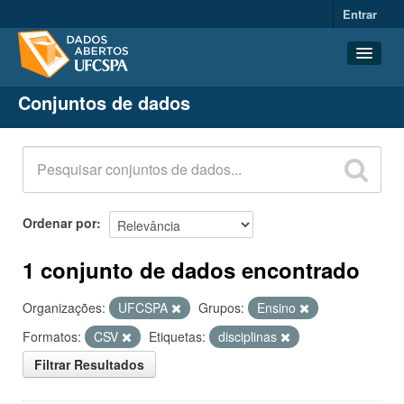
Entrar
Conjuntos de dados
Conjuntos de dados
Organizações
Grupos
Sobre
Ordenar por
1 conjunto de dados encontrado
Organizações:
UFCSPA
Grupos:
Ensino
Formatos:
CSV
Etiquetas:
disciplinas
Filtrar Resultados