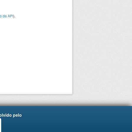
o da API
).
lvido pelo