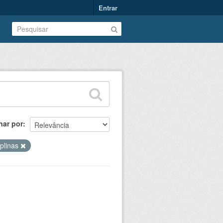
Entrar
nar por
iplinas