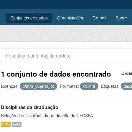
Conjuntos de dados
Organizações
Grupos
Sobre
1 conjunto de dados encontrado
Orde
Licenças:
Outra (Aberta)
Formatos:
CSV
Etiquetas:
disc
Disciplinas da Graduação
Relação de disciplinas da graduação da UFCSPA.
CSV
ODT