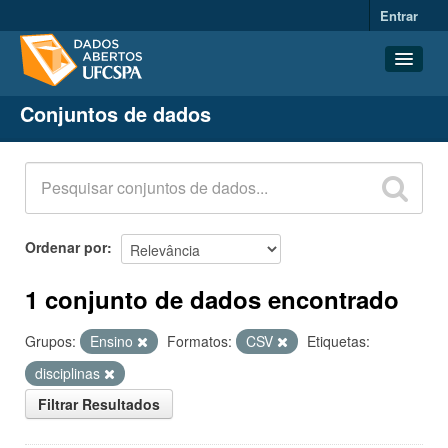
Entrar
Conjuntos de dados
Conjuntos de dados
Organizações
Grupos
Sobre
Ordenar por
1 conjunto de dados encontrado
Grupos:
Ensino
Formatos:
CSV
Etiquetas:
disciplinas
Filtrar Resultados