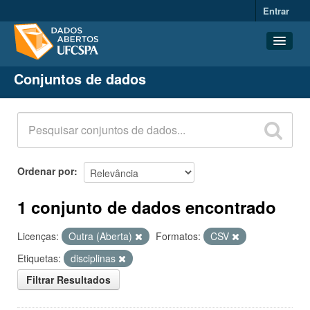
Entrar
Conjuntos de dados
Conjuntos de dados
Organizações
Grupos
Sobre
Ordenar por
1 conjunto de dados encontrado
Licenças:
Outra (Aberta)
Formatos:
CSV
Etiquetas:
disciplinas
Filtrar Resultados